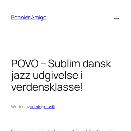
Spring
til
Bonnier Amigo
indhold
POVO – Sublim dansk
jazz udgivelse i
verdensklasse!
Written by
admin
in
musik