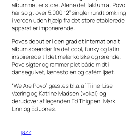
albummet er store. Alene det faktum at Povo
har solgt over 5.000 12” singler rundt omkring
i verden uden hjælp fra det store etablerede
apparat er imponerende.
Povos debut er i den grad et internationalt
album spænder fra det cool, funky og latin
inspirerede til det melankolske og rørende.
Povo sigter og rammer plet både midt i
dansegulvet, lænestolen og cafémiljøet.
“We Are Povo” gæstes bl.a. af Trine-Lise
Væring og Katrine Madsen (vokal) og
derudover af legenden Ed Thigpen, Mark
Linn og Ed Jones.
jazz