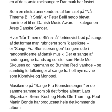
en af de største rocksangere Danmark har fostret.
Som en ekstra anerkendelse af formatet på ”Når
Timerne Bli´r Små”, er Peter Belli netop blevet
nomineret til en Danish Music Award – i kategorien
Årets Danske Sanger.
Hvor ’Når Timerne Bli’r små’ fortrinsvist bød på sange
af det format man rubricerer som ’klassikere’ –
er ’Sange Fra Blomstersengen’ længere ude i
randområderne af dansk musik. Der er sange af
hedengangne bands og solister som Røde Mor,
Skousen og Ingemann og Burning Red Ivanhoe – og
samtidig fortolkninger af sange fra helt nye navne
som Klondyke og Monopol.
Musikerne på “Sange Fra Blomstersengen” er de
samme samme som på det forrige album: Lars
Skjærbæk, Søren Koch og Niels Ole Thorning. Poul
Martin Bonde har produceret hele det kommende
album.