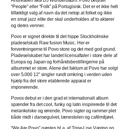
“People” eller “Folk” på Portugisisk. Det er et ikke helt
tilfældigt valg af navn da det netop at folket og ikke
en smal jazz elite der skal underholdes af to aktører
og deres venner.
Povo er signet direkte til det hippe Stockholmske
pladeselskab Raw fusion Music. Her er
forventningerne til Povo store og det med god grund.
Pladeselskabet har landet licensaftaler i store dele af
Europa og Japan og forhåndsbestillingerne på
albummet er store. Alene det faktum at Povo har solgt
over 5.000 12” singler rundt omkring i verden uden
hjælp fra det store etablerede apparat er
imponerende.
Povos debut er i den grad et internationalt album
spænder fra det cool, funky og latin inspirerede til det
melankolske og rørende. Povo sigter og rammer plet
både midt i dansegulvet, lænestolen og cafémiljøet.
“We Are Povo” gæstes bl.a. af Trine-Lise Væring og